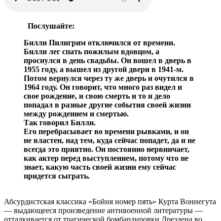
Послушайте:
Билли Пилигрим отключился от времени.
Билли лег спать пожилым вдовцом, а
проснулся в день свадьбы. Он вошел в дверь в
1955 году, а вышел из другой двери в 1941-м.
Потом вернулся через ту же дверь и очутился в
1964 году. Он говорит, что много раз видел и
свое рождение, и свою смерть и то и дело
попадал в разные другие события своей жизни
между рождением и смертью.
Так говорил Билли.
Его перебрасывает во времени рывками, и он
не властен, над тем, куда сейчас попадет, да и не
всегда это приятно. Он постоянно нервничает,
как актер перед выступлением, потому что не
знает, какую часть своей жизни ему сейчас
придется сыграть.
Абсурдистская классика «Бойня номер пять» Курта Воннегута
— выдающееся произведение антивоенной литературы —
отталкивается от трагической бомбардировки Дрездена во