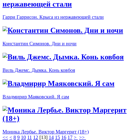
Гарри Гаррисон. Крыса из нержавеющей стали
Константин Симонов. Дни и ночи
Виль Джемс. Дымка. Конь ковбоя
Владмирир Маяковский. Я сам
Моника Лербье. Виктор Маргерит (18+)
<<
<
8
9
10
11
12
[
13
]
14
15
16
17
>
>>